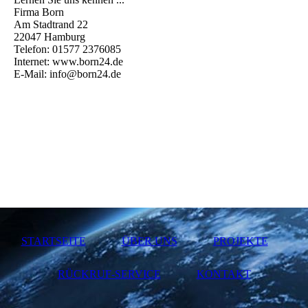
Firma Born
Am Stadtrand 22
22047 Hamburg
Telefon: 01577 2376085
Internet: www.born24.de
E-Mail: info@born24.de
STARTSEITE
ÜBER UNS
PROJEKTE
RÜCKRUF-SERVICE
KONTAKT